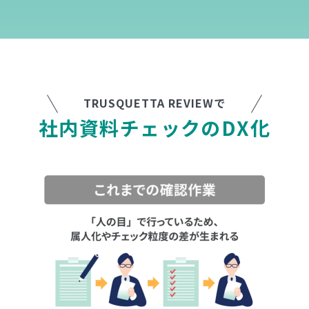
TRUSQUETTA REVIEWで
社
内
資
料
チ
ェ
ッ
ク
の
D
X
化