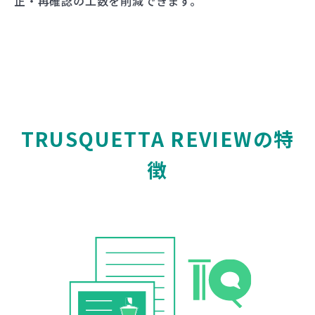
正・再確認の工数を削減できます。
T
R
U
S
Q
U
E
T
T
A
R
E
V
I
E
W
の
特
徴