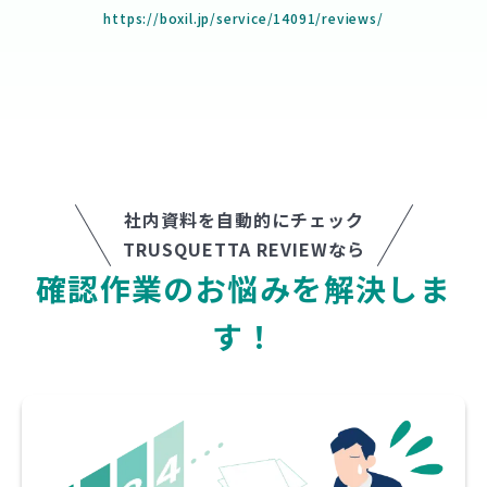
https://boxil.jp/service/14091/reviews/
社内資料を自動的にチェック
TRUSQUETTA REVIEWなら
確
認
作
業
の
お
悩
み
を
解
決
し
ま
す
！